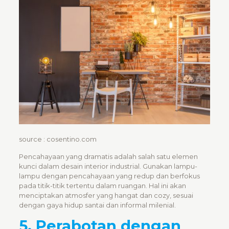
source : cosentino.com
Pencahayaan yang dramatis adalah salah satu elemen
kunci dalam desain interior industrial. Gunakan lampu-
lampu dengan pencahayaan yang redup dan berfokus
pada titik-titik tertentu dalam ruangan. Hal ini akan
menciptakan atmosfer yang hangat dan cozy, sesuai
dengan gaya hidup santai dan informal milenial.
5. Perabotan dengan