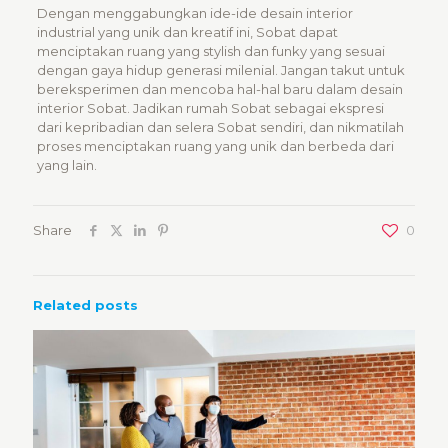
Dengan menggabungkan ide-ide desain interior
industrial yang unik dan kreatif ini, Sobat dapat
menciptakan ruang yang stylish dan funky yang sesuai
dengan gaya hidup generasi milenial. Jangan takut untuk
bereksperimen dan mencoba hal-hal baru dalam desain
interior Sobat. Jadikan rumah Sobat sebagai ekspresi
dari kepribadian dan selera Sobat sendiri, dan nikmatilah
proses menciptakan ruang yang unik dan berbeda dari
yang lain.
Share
0
Related posts