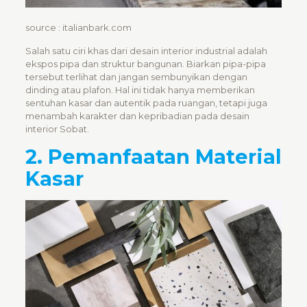
source : italianbark.com
Salah satu ciri khas dari desain interior industrial adalah
ekspos pipa dan struktur bangunan. Biarkan pipa-pipa
tersebut terlihat dan jangan sembunyikan dengan
dinding atau plafon. Hal ini tidak hanya memberikan
sentuhan kasar dan autentik pada ruangan, tetapi juga
menambah karakter dan kepribadian pada desain
interior Sobat.
2. Pemanfaatan Material
Kasar