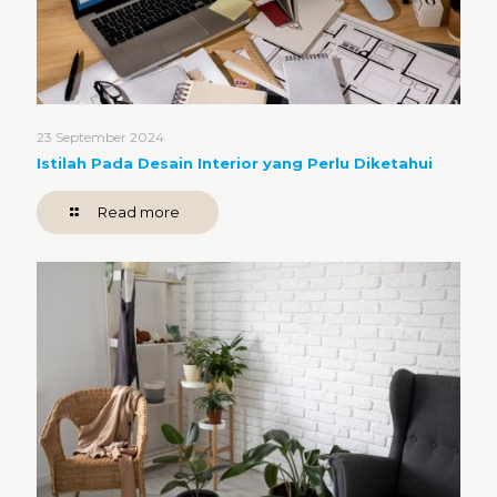
23 September 2024
Istilah Pada Desain Interior yang Perlu Diketahui
Read more